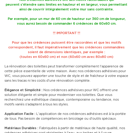
peuvent s'étendre sans limites en hauteur et en largeur, vous permettant
ainsi de couvrir intégralement votre mur sans contrainte.
Par exemple, pour un mur de 60 cm de hauteur sur 360 cm de longueur,
vous aurez besoin de commander 6 crédences de 60x60 cm.
!!! IMPORTANT !!!
Pour que les crédences puissent être raccordées et que les motifs
correspondent, il faut impérativement que les crédences commandées
soient de dimensions identiques, par exemple :
(toutes en 60x60 cm) et non (60x60 cm avec 80x80 cm)
La rénovation des toilettes peut transformer complètement l'apparence de
cette pièce essentielle de votre maison. Avec nos crédences adhésives pour
WC, vous pouvez apporter une touche de style et de fraîcheur à votre espace
sans les tracas ni les coûts d'une rénovation complète.
Élégance et Simplicité :
Nos crédences adhésives pour WC offrent une
solution élégante et simple pour moderniser vos toilettes. Que vous
recherchiez une esthétique classique, contemporaine ou tendance, nos
motifs variés s'adaptent à tous les styles.
Application Facile :
L'application de nos crédences adhésives est à la portée
de tous. Pas besoin de compétences en bricolage ou d'outils spéciaux.
Matériaux Durables :
Fabriquées à partir de matériaux de haute qualité, nos
crédences adhésives sont résistantes à l'eau, aux taches et à l'usure