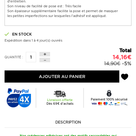
d'entretien.
Son niveau de facilité de pose est : Très facile
Son épaisseur supplémentaire facilite la pose et permet de masquer
les petites imperfections sur lesquelles l'adhésif est appliqué.
EN STOCK
Expédition dans 1 à 4 jour(s) ouvrés
Total
14,16€
QUANTITÉ :
14,90€
-5%
AJOUTER AU PANIER
Paiement 100% sécurisé
Livraison offerte
Dès 69€ d'achats
DESCRIPTION
Nos crédences adhésives ont des motifs raccordables qui