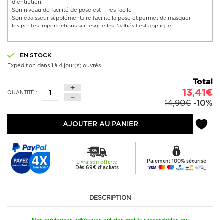
d'entretien.
Son niveau de facilité de pose est : Très facile
Son épaisseur supplémentaire facilite la pose et permet de masquer
les petites imperfections sur lesquelles l'adhésif est appliqué.
EN STOCK
Expédition dans 1 à 4 jour(s) ouvrés
Total
13,41€
QUANTITÉ :
14,90€
-10%
AJOUTER AU PANIER
Paiement 100% sécurisé
Livraison offerte
Dès 69€ d'achats
DESCRIPTION
Nos crédences adhésives ont des motifs raccordables qui