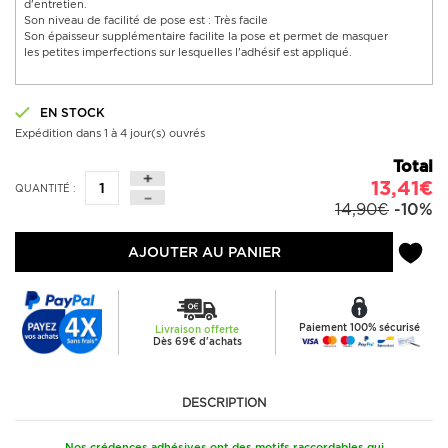
d'entretien.
Son niveau de facilité de pose est : Très facile
Son épaisseur supplémentaire facilite la pose et permet de masquer
les petites imperfections sur lesquelles l'adhésif est appliqué.
EN STOCK
Expédition dans 1 à 4 jour(s) ouvrés
Total
13,41€
QUANTITÉ :
14,90€
-10%
AJOUTER AU PANIER
Paiement 100% sécurisé
Livraison offerte
Dès 69€ d'achats
DESCRIPTION
Nos crédences adhésives ont des motifs raccordables qui