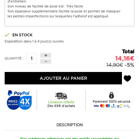
d'entretien.
Son niveau de facilité de pose est : Très facile
Son épaisseur supplémentaire facilite la pose et permet de masquer
les petites imperfections sur lesquelles l'adhésif est appliqué.
EN STOCK
Expédition dans 1 à 4 jour(s) ouvrés
Total
14,16€
QUANTITÉ :
14,90€
-5%
AJOUTER AU PANIER
Paiement 100% sécurisé
Livraison offerte
Dès 69€ d'achats
DESCRIPTION
Nos crédences adhésives ont des motifs raccordables qui