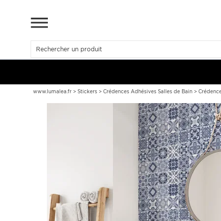
www.lumalea.fr
>
Stickers
>
Crédences Adhésives Salles de Bain
>
Crédence