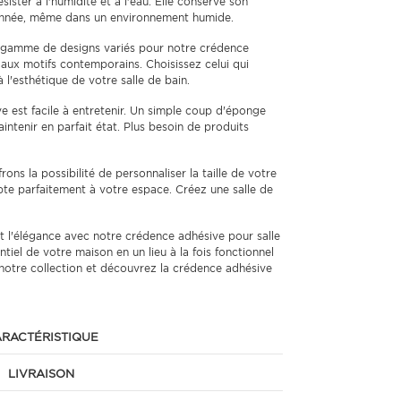
ster à l'humidité et à l'eau. Elle conserve son
nnée, même dans un environnement humide.
gamme de designs variés pour notre crédence
s aux motifs contemporains. Choisissez celui qui
 l'esthétique de votre salle de bain.
 est facile à entretenir. Un simple coup d'éponge
aintenir en parfait état. Plus besoin de produits
ons la possibilité de personnaliser la taille de votre
pte parfaitement à votre espace. Créez une salle de
t l'élégance avec notre crédence adhésive pour salle
iel de votre maison en un lieu à la fois fonctionnel
 notre collection et découvrez la crédence adhésive
RACTÉRISTIQUE
LIVRAISON