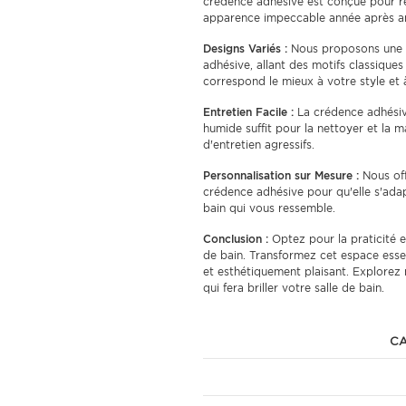
crédence adhésive est conçue pour rési
apparence impeccable année après a
Designs Variés :
Nous proposons une 
adhésive, allant des motifs classique
correspond le mieux à votre style et à
Entretien Facile :
La crédence adhésive
humide suffit pour la nettoyer et la m
d'entretien agressifs.
Personnalisation sur Mesure :
Nous offr
crédence adhésive pour qu'elle s'ada
bain qui vous ressemble.
Conclusion :
Optez pour la praticité e
de bain. Transformez cet espace essent
et esthétiquement plaisant. Explorez
qui fera briller votre salle de bain.
CA