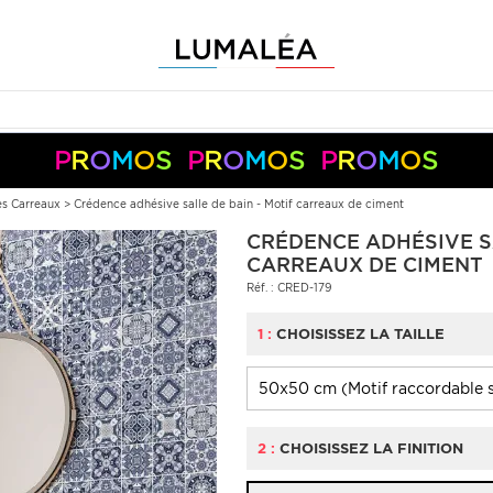
P
R
O
M
O
S
P
R
O
M
O
S
P
R
O
M
O
S
-10%
-5%
en
+
+
dès
50€
150€
code :
S05050
S10150
Pay
Pal
s Carreaux
>
Crédence adhésive salle de bain - Motif carreaux de ciment
CRÉDENCE ADHÉSIVE SA
CARREAUX DE CIMENT
Réf. : CRED-179
1 :
CHOISISSEZ LA TAILLE
2 :
CHOISISSEZ LA FINITION