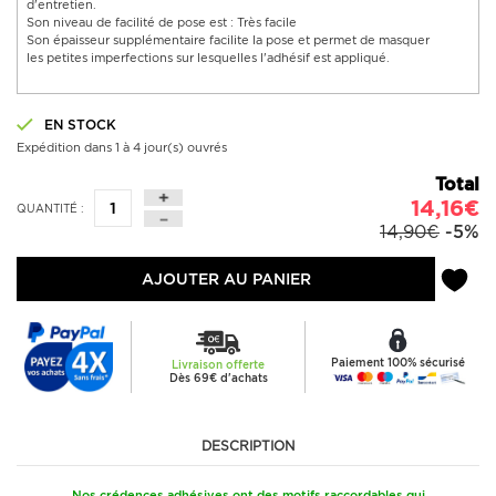
d'entretien.
Son niveau de facilité de pose est : Très facile
Son épaisseur supplémentaire facilite la pose et permet de masquer
les petites imperfections sur lesquelles l'adhésif est appliqué.
EN STOCK
Expédition dans 1 à 4 jour(s) ouvrés
Total
14,16€
QUANTITÉ :
14,90€
-5%
AJOUTER AU PANIER
Paiement 100% sécurisé
Livraison offerte
Dès 69€ d'achats
DESCRIPTION
Nos crédences adhésives ont des motifs raccordables qui