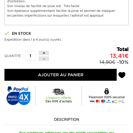
d'entretien.
Son niveau de facilité de pose est : Très facile
Son épaisseur supplémentaire facilite la pose et permet de masquer
les petites imperfections sur lesquelles l'adhésif est appliqué.
EN STOCK
Expédition dans 1 à 4 jour(s) ouvrés
Total
13,41€
QUANTITÉ :
14,90€
-10%
AJOUTER AU PANIER
Paiement 100% sécurisé
Livraison offerte
Dès 69€ d'achats
DESCRIPTION
Nos crédences adhésives ont des motifs raccordables qui