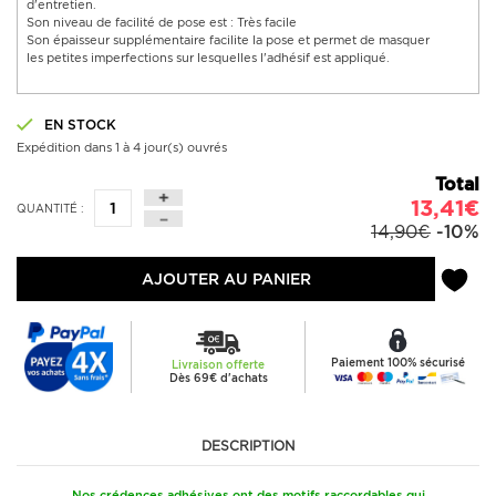
d'entretien.
Son niveau de facilité de pose est : Très facile
Son épaisseur supplémentaire facilite la pose et permet de masquer
les petites imperfections sur lesquelles l'adhésif est appliqué.
EN STOCK
Expédition dans 1 à 4 jour(s) ouvrés
Total
13,41€
QUANTITÉ :
14,90€
-10%
AJOUTER AU PANIER
Paiement 100% sécurisé
Livraison offerte
Dès 69€ d'achats
DESCRIPTION
Nos crédences adhésives ont des motifs raccordables qui