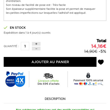
d'entretien.
Son niveau de facilité de pose est : Très facile
Son épaisseur supplémentaire facilite la pose et permet de masquer
les petites imperfections sur lesquelles l'adhésif est appliqué.
EN STOCK
Expédition dans 1 à 4 jour(s) ouvrés
Total
14,16€
QUANTITÉ :
14,90€
-5%
AJOUTER AU PANIER
Paiement 100% sécurisé
Livraison offerte
Dès 69€ d'achats
DESCRIPTION
Nos crédences adhésives ont des motifs raccordables qui