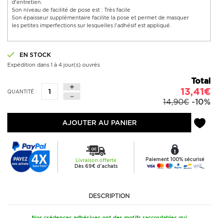
d'entretien.
Son niveau de facilité de pose est : Très facile
Son épaisseur supplémentaire facilite la pose et permet de masquer
les petites imperfections sur lesquelles l'adhésif est appliqué.
EN STOCK
Expédition dans 1 à 4 jour(s) ouvrés
Total
13,41€
QUANTITÉ :
14,90€
-10%
AJOUTER AU PANIER
Paiement 100% sécurisé
Livraison offerte
Dès 69€ d'achats
DESCRIPTION
Nos crédences adhésives ont des motifs raccordables qui