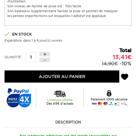
d'entretien.
Son niveau de facilité de pose est : Très facile
Son épaisseur supplémentaire facilite la pose et permet de masquer
les petites imperfections sur lesquelles l'adhésif est appliqué.
EN STOCK
Expédition dans 1 à 4 jour(s) ouvrés
Total
13,41€
QUANTITÉ :
14,90€
-10%
AJOUTER AU PANIER
Paiement 100% sécurisé
Livraison offerte
Dès 69€ d'achats
DESCRIPTION
Nos crédences adhésives ont des motifs raccordables qui