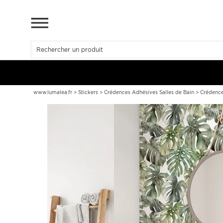
www.lumalea.fr
>
Stickers
>
Crédences Adhésives Salles de Bain
>
Crédence