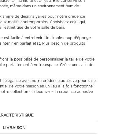
ster à l'humidité et à l'eau. Elle conserve son
nnée, même dans un environnement humide.
gamme de designs variés pour notre crédence
s aux motifs contemporains. Choisissez celui qui
 l'esthétique de votre salle de bain.
 est facile à entretenir. Un simple coup d'éponge
aintenir en parfait état. Plus besoin de produits
ons la possibilité de personnaliser la taille de votre
pte parfaitement à votre espace. Créez une salle de
t l'élégance avec notre crédence adhésive pour salle
iel de votre maison en un lieu à la fois fonctionnel
 notre collection et découvrez la crédence adhésive
RACTÉRISTIQUE
LIVRAISON