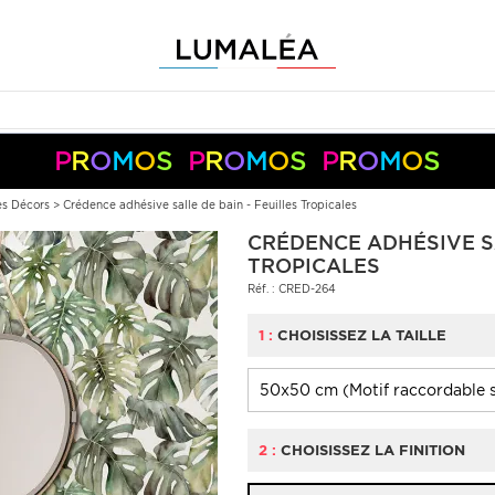
P
R
O
M
O
S
P
R
O
M
O
S
P
R
O
M
O
S
-10%
-5%
+
+
50€
150€
S05050
S10150
Pay
Pal
s Décors
>
Crédence adhésive salle de bain - Feuilles Tropicales
CRÉDENCE ADHÉSIVE SA
TROPICALES
Réf. : CRED-264
1 :
CHOISISSEZ LA TAILLE
2 :
CHOISISSEZ LA FINITION