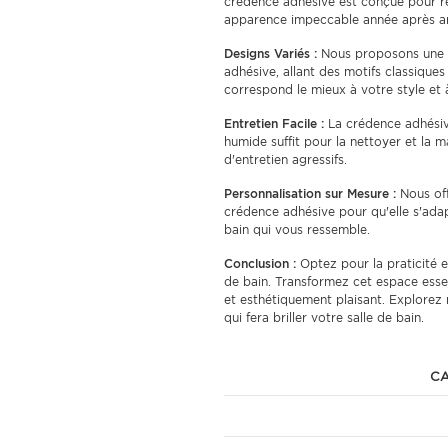
crédence adhésive est conçue pour rési
apparence impeccable année après a
Designs Variés :
Nous proposons une 
adhésive, allant des motifs classique
correspond le mieux à votre style et à
Entretien Facile :
La crédence adhésive
humide suffit pour la nettoyer et la m
d'entretien agressifs.
Personnalisation sur Mesure :
Nous offr
crédence adhésive pour qu'elle s'ada
bain qui vous ressemble.
Conclusion :
Optez pour la praticité e
de bain. Transformez cet espace essent
et esthétiquement plaisant. Explorez
qui fera briller votre salle de bain.
CA