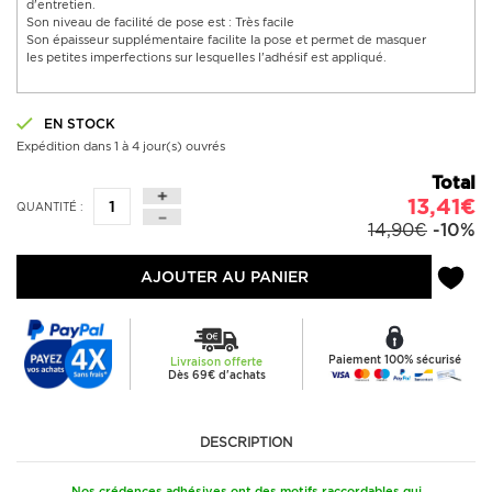
d'entretien.
Son niveau de facilité de pose est : Très facile
Son épaisseur supplémentaire facilite la pose et permet de masquer
les petites imperfections sur lesquelles l'adhésif est appliqué.
EN STOCK
Expédition dans 1 à 4 jour(s) ouvrés
Total
13,41€
QUANTITÉ :
14,90€
-10%
AJOUTER AU PANIER
Paiement 100% sécurisé
Livraison offerte
Dès 69€ d'achats
DESCRIPTION
Nos crédences adhésives ont des motifs raccordables qui