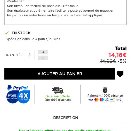
d'entretien.
Son niveau de facilité de pose est : Très facile
Son épaisseur supplémentaire facilite la pose et permet de masquer
les petites imperfections sur lesquelles l'adhésif est appliqué.
EN STOCK
Expédition dans 1 à 4 jour(s) ouvrés
Total
14,16€
QUANTITÉ :
14,90€
-5%
AJOUTER AU PANIER
Paiement 100% sécurisé
Livraison offerte
Dès 69€ d'achats
DESCRIPTION
Nos crédences adhésives ont des motifs raccordables qui