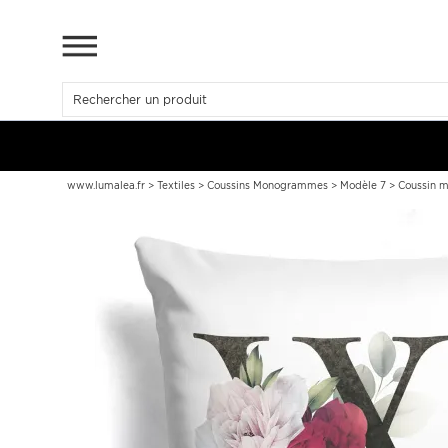
www.lumalea.fr
>
Textiles
>
Coussins Monogrammes
>
Modèle 7
>
Coussin m