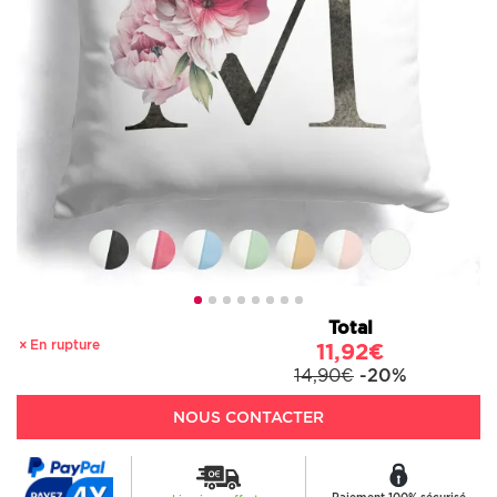
Total
En rupture
11,92€
14,90€
-20%
NOUS CONTACTER