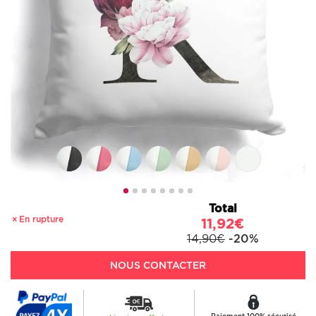
Total
En rupture
11,92€
14,90€
-20%
NOUS CONTACTER