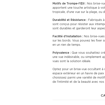
Motifs de Trompe-l'Œil :
Nos brise-vue
apportent une touche artistique à votr
tropicale, d'une vue sur la plage, ou d
Durabilité et Résistance :
Fabriqués à 
sont conçus pour résister aux intempé
sont durables et garderont leur aspec
Facilité d'Installation :
Nos brise-vues s
sur les bords. Vous pouvez les fixer s
en un rien de temps.
Polyvalence :
Que vous souhaitiez cré
une vue indésirable, ou simplement aj
vues sont la solution idéale.
Optez pour un brise-vue occultant à 
espace extérieur en un havre de paix 
choisissez parmi une variété de motif
de l'intimité et de la beauté avec nos
CA