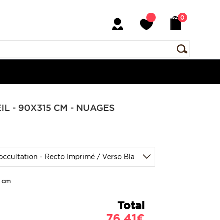
0
L - 90X315 CM - NUAGES
5 cm
Total
76,41€