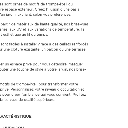
s sont ornés de motifs de trompe-l'œil qui
e espace extérieur. Créez l'illusion d'une oasis
'un jardin luxuriant, selon vos préférences.
partir de matériaux de haute qualité, nos brise-vues
ries, aux UV et aux variations de température. Ils
t esthétique au fil du temps.
ont faciles à installer grâce à des œillets renforcés
ur une clôture existante, un balcon ou une terrasse
er un espace privé pour vous détendre, masquer
outer une touche de style à votre jardin, nos brise-
motifs de trompe-l'œil pour transformer votre
privé. Personnalisez votre niveau d'occultation et
s pour créer l'ambiance qui vous convient. Profitez
 brise-vues de qualité supérieure.
RACTÉRISTIQUE