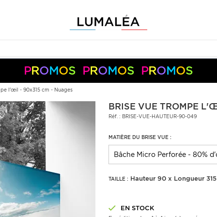
P
R
O
M
O
S
P
R
O
M
O
S
P
R
O
M
O
S
-10%
-5%
+
+
50€
150€
S05050
S10150
Pay
Pal
pe l'œil - 90x315 cm - Nuages
BRISE VUE TROMPE L'ŒI
Réf. : BRISE-VUE-HAUTEUR-90-049
MATIÈRE DU BRISE VUE :
Hauteur 90 x Longueur 31
TAILLE :
EN STOCK