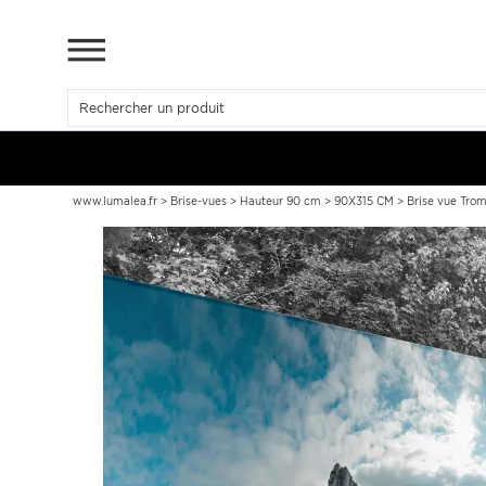
www.lumalea.fr
>
Brise-vues
>
Hauteur 90 cm
>
90X315 CM
>
Brise vue Trom