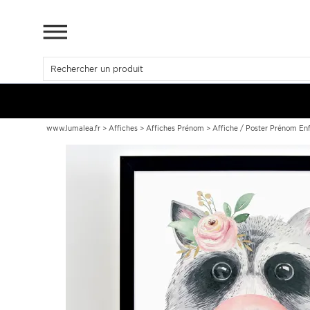
www.lumalea.fr
>
Affiches
>
Affiches Prénom
>
Affiche / Poster Prénom Enf