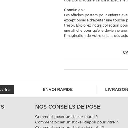
quel point votre enfant est spécial e
Conclusion :
Les affiches posters pour enfants av
exceptionnelle d'ajouter une touche p
trésor. Explorez notre collection pou
une affiche pour qu'elle devienne une
l'imagination de votre enfant dès auj
CA
ENVOI RAPIDE
LIVRAISON
scrire
TS
NOS CONSEILS DE POSE
Comment poser un sticker mural ?
Comment poser un sticker dépoli pour vitre ?
Comment poser un sticker décoratif ?