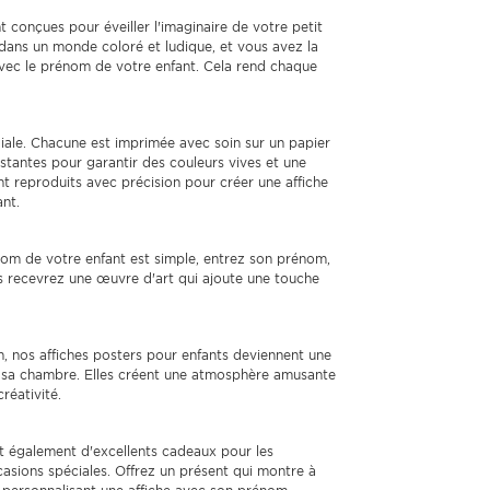
t conçues pour éveiller l'imaginaire de votre petit
 dans un monde coloré et ludique, et vous avez la
e avec le prénom de votre enfant. Cela rend chaque
diale. Chacune est imprimée avec soin sur un papier
istantes pour garantir des couleurs vives et une
nt reproduits avec précision pour créer une affiche
ant.
nom de votre enfant est simple, entrez son prénom,
 recevrez une œuvre d'art qui ajoute une touche
on, nos affiches posters pour enfants deviennent une
e sa chambre. Elles créent une atmosphère amusante
créativité.
nt également d'excellents cadeaux pour les
ccasions spéciales. Offrez un présent qui montre à