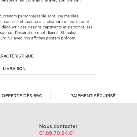
n personnalisant une affiche avec son prénom.
ec prénom personnalisable sont une manière
ersonnelle et ludique à la chambre de votre petit
r découvrir des designs captivants et personnalisez
 source d'inspiration quotidienne. Stimulez
ourd'hui avec nos affiches posters prénom.
RACTÉRISTIQUE
LIVRAISON
 OFFERTE DÈS 69€
PAIEMENT SÉCURISÉ
Nous contacter
01.89.70.84.01