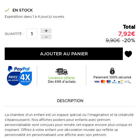
EN STOCK
Expédition dans 1 à 4 jour(s) ouvrés
Total
7,92€
QUANTITÉ :
9,90€
-20%
AJOUTER AU PANIER
Paiement 100% sécurisé
Livraison offerte
Dès 69€ d'achats
DESCRIPTION
La chambre d'un enfant est un espace spécial où l'imagination et la créativité
s'épanouissent. Nos affiches posters pour enfants avec prénom
personnalisable sont conçues pour rendre cet espace encore plus unique et
inspirant. Offrez à votre enfant une décoration murale qui reflète sa
personnalité en personnalisant une affiche avec son prénom.