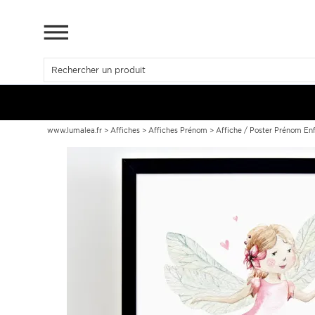
www.lumalea.fr
>
Affiches
>
Affiches Prénom
>
Affiche / Poster Prénom Enf