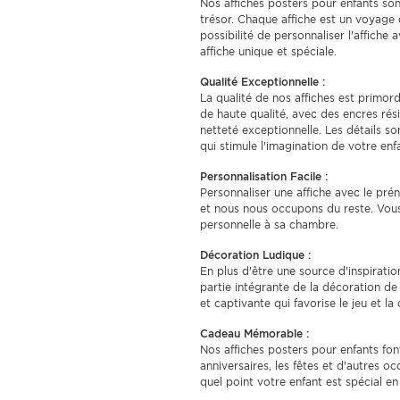
Nos affiches posters pour enfants son
trésor. Chaque affiche est un voyage
possibilité de personnaliser l'affich
affiche unique et spéciale.
Qualité Exceptionnelle :
La qualité de nos affiches est primor
de haute qualité, avec des encres rés
netteté exceptionnelle. Les détails so
qui stimule l'imagination de votre enf
Personnalisation Facile :
Personnaliser une affiche avec le pré
et nous nous occupons du reste. Vous
personnelle à sa chambre.
Décoration Ludique :
En plus d'être une source d'inspirati
partie intégrante de la décoration d
et captivante qui favorise le jeu et la 
Cadeau Mémorable :
Nos affiches posters pour enfants fo
anniversaires, les fêtes et d'autres o
quel point votre enfant est spécial e