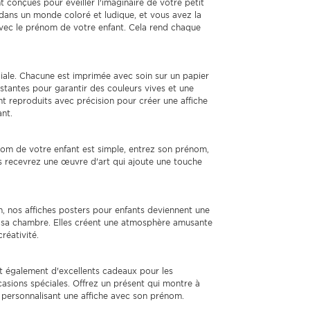
t conçues pour éveiller l'imaginaire de votre petit
 dans un monde coloré et ludique, et vous avez la
e avec le prénom de votre enfant. Cela rend chaque
diale. Chacune est imprimée avec soin sur un papier
istantes pour garantir des couleurs vives et une
nt reproduits avec précision pour créer une affiche
ant.
nom de votre enfant est simple, entrez son prénom,
 recevrez une œuvre d'art qui ajoute une touche
on, nos affiches posters pour enfants deviennent une
e sa chambre. Elles créent une atmosphère amusante
créativité.
nt également d'excellents cadeaux pour les
ccasions spéciales. Offrez un présent qui montre à
n personnalisant une affiche avec son prénom.