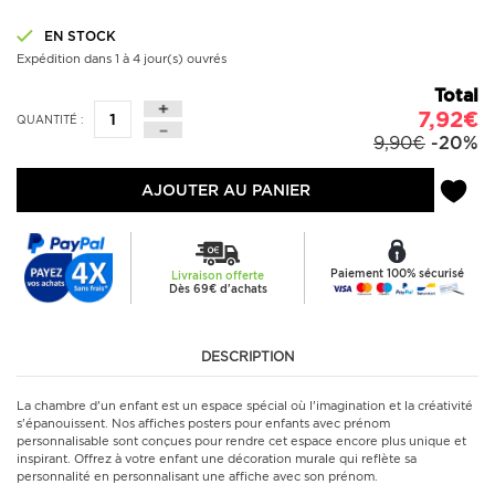
EN STOCK
Expédition dans 1 à 4 jour(s) ouvrés
Total
7,92€
QUANTITÉ :
9,90€
-20%
AJOUTER AU PANIER
Paiement 100% sécurisé
Livraison offerte
Dès 69€ d'achats
DESCRIPTION
La chambre d'un enfant est un espace spécial où l'imagination et la créativité
s'épanouissent. Nos affiches posters pour enfants avec prénom
personnalisable sont conçues pour rendre cet espace encore plus unique et
inspirant. Offrez à votre enfant une décoration murale qui reflète sa
personnalité en personnalisant une affiche avec son prénom.